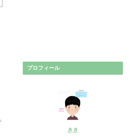
プロフィール
で
きき